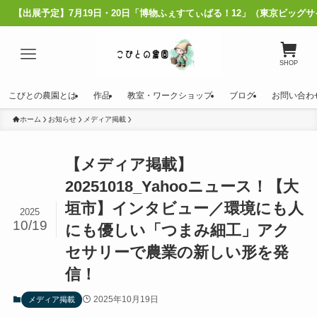
展予定】7月19日・20日「博物ふぇすてぃばる！12」（東京ビッグサイト）
SHOP
こびとの農園とは
作品
教室・ワークショップ
ブログ
お問い合わ
ホーム
お知らせ
メディア掲載
【メディア掲載】
20251018_Yahooニュース！【大
垣市】インタビュー／環境にも人
2025
10/19
にも優しい「つまみ細工」アク
セサリーで農業の新しい形を発
信！
2025年10月19日
メディア掲載