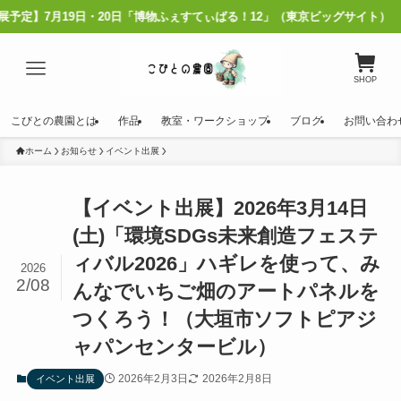
19日・20日「博物ふぇすてぃばる！12」（東京ビッグサイト）
SHOP
こびとの農園とは
作品
教室・ワークショップ
ブログ
お問い合わ
ホーム
お知らせ
イベント出展
【イベント出展】2026年3月14日
(土)「環境SDGs未来創造フェステ
ィバル2026」ハギレを使って、み
2026
2/08
んなでいちご畑のアートパネルを
つくろう！（大垣市ソフトピアジ
ャパンセンタービル）
2026年2月3日
2026年2月8日
イベント出展